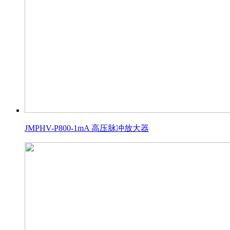
JMPHV-P800-1mA 高压脉冲放大器