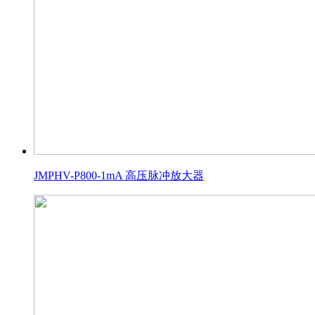
JMPHV-P800-1mA 高压脉冲放大器