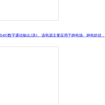
拟量和485数字通信输出2选1。该电源主要应用于静电场、静电