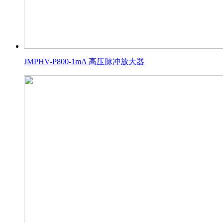
JMPHV-P800-1mA 高压脉冲放大器