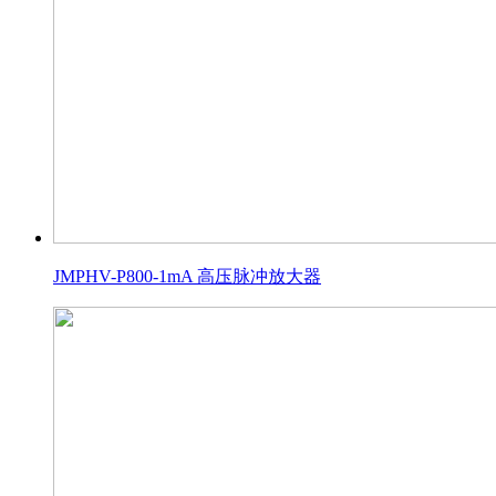
JMPHV-P800-1mA 高压脉冲放大器