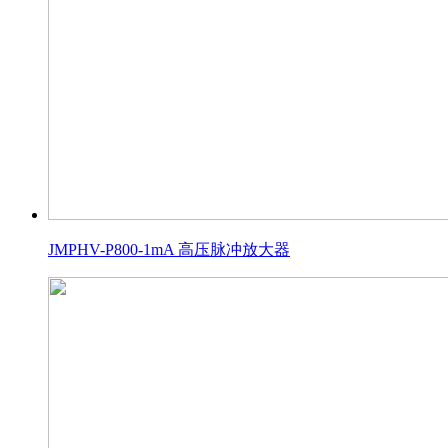
JMPHV-P800-1mA 高压脉冲放大器